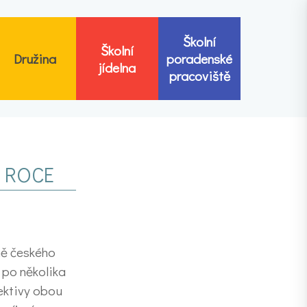
Školní
Školní
Družina
poradenské
jídelna
pracoviště
 ROCE
ně českého
 po několika
lektivy obou