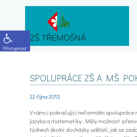
Open toolbar
SPOLUPRÁCE ZŠ A MŠ PO
22 října 2013
V rámci pokračující neformální spolupráce 
jazyka a matematiky. Měly možnost přesvědči
týdnech školní docházky udělali, jak se zad