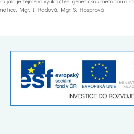
. Zaujala je zejména výuka čtení genetickou metodou a ro
ematice. Mgr. I. Radová, Mgr. S. Hosprová