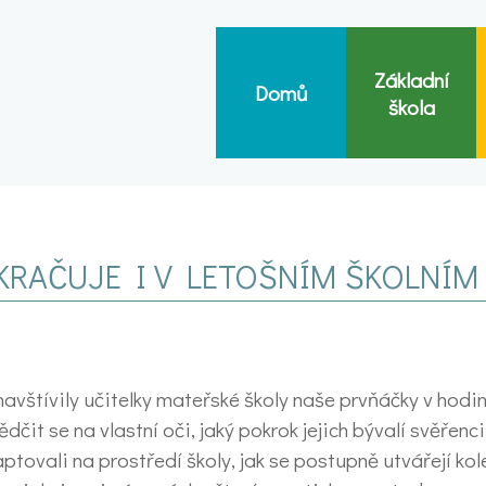
Základní
Domů
škola
KRAČUJE I V LETOŠNÍM ŠKOLNÍM
navštívily učitelky mateřské školy naše prvňáčky v hodi
t se na vlastní oči, jaký pokrok jejich bývalí svěřenci
aptovali na prostředí školy, jak se postupně utvářejí ko