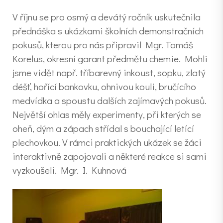
V říjnu se pro osmý a devátý ročník uskutečnila
přednáška s ukázkami školních demonstračních
pokusů, kterou pro nás připravil Mgr. Tomáš
Korelus, okresní garant předmětu chemie. Mohli
jsme vidět např. tříbarevný inkoust, sopku, zlatý
déšť, hořící bankovku, ohnivou kouli, bručícího
medvídka a spoustu dalších zajímavých pokusů.
Největší ohlas měly experimenty, při kterých se
oheň, dým a zápach střídal s bouchající letící
plechovkou. V rámci praktických ukázek se žáci
interaktivně zapojovali a některé reakce si sami
vyzkoušeli. Mgr. I. Kuhnová