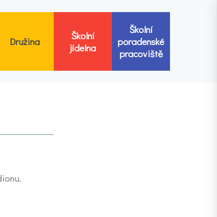
Školní
Školní
Družina
poradenské
jídelna
pracoviště
dionu.