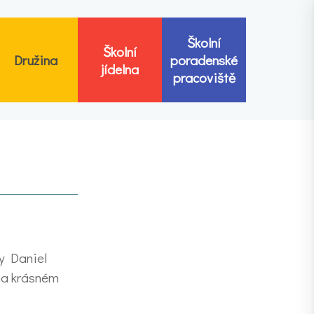
Školní
Školní
Družina
poradenské
jídelna
pracoviště
y Daniel
 na krásném