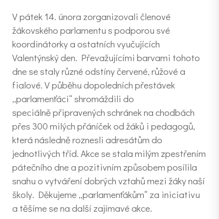
V pátek 14. února zorganizovali členové
žákovského parlamentu s podporou své
koordinátorky a ostatních vyučujících
Valentýnský den. Převažujícími barvami tohoto
dne se staly různé odstíny červené, růžové a
fialové. V půběhu dopoledních přestávek
„parlamenťáci“ shromáždili do
speciálně připravených schránek na chodbách
přes 300 milých přáníček od žáků i pedagogů,
která následně roznesli adresátům do
jednotlivých tříd. Akce se stala milým zpestřením
pátečního dne a pozitivním způsobem posílila
snahu o vytváření dobrých vztahů mezi žáky naší
školy. Děkujeme „parlamenťákům“ za iniciativu
a těšíme se na další zajímavé akce.