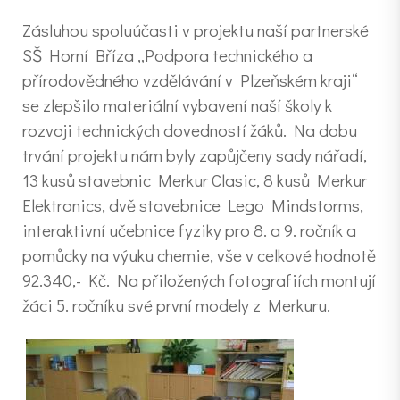
Zásluhou spoluúčasti v projektu naší partnerské
SŠ Horní Bříza „Podpora technického a
přírodovědného vzdělávání v Plzeňském kraji“
se zlepšilo materiální vybavení naší školy k
rozvoji technických dovedností žáků. Na dobu
trvání projektu nám byly zapůjčeny sady nářadí,
13 kusů stavebnic Merkur Clasic, 8 kusů Merkur
Elektronics, dvě stavebnice Lego Mindstorms,
interaktivní učebnice fyziky pro 8. a 9. ročník a
pomůcky na výuku chemie, vše v celkové hodnotě
92.340,- Kč. Na přiložených fotografiích montují
žáci 5. ročníku své první modely z Merkuru.