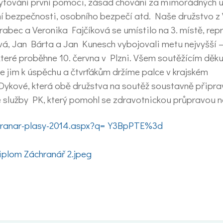
skytování první pomoci, zásad chování za mimořádných u
í bezpečnosti, osobního bezpečí atd. Naše družstvo z V
abec a Veronika Fajčíková se umístilo na 3. místě, rep
á, Jan Bárta a Jan Kunesch vybojovali metu nejvyšší – 
které proběhne 10. června v Plzni. Všem soutěžícím děk
e jim k úspěchu a čtvrťákům držíme palce v krajském
ykové, která obě družstva na soutěž soustavně připra
 služby PK, který pomohl se zdravotnickou průpravou n
achranar-plasy-2014.aspx?q=Y3BpPTE%3d