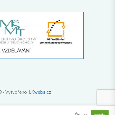
19 - Vytvořeno
LKwebs.cz
Číst více
Potvrdit.