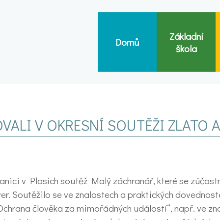
Základní
Domů
škola
VALI V OKRESNÍ SOUTĚŽI ZLATO 
anici v Plasích soutěž Malý záchranář, které se zúčastn
ver. Soutěžilo se ve znalostech a praktických dovednos
„Ochrana člověka za mimořádných událostí“, např. ve zn