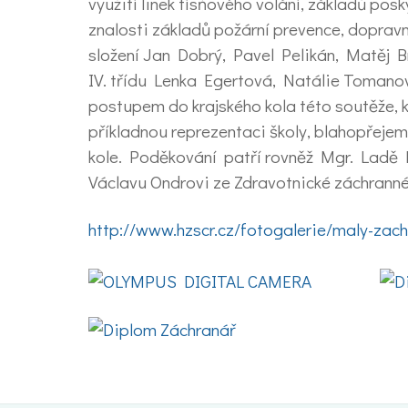
využití linek tísňového volání, základů po
znalosti základů požární prevence, dopravn
složení Jan Dobrý, Pavel Pelikán, Matěj Br
IV. třídu Lenka Egertová, Natálie Tomanov
postupem do krajského kola této soutěže, 
příkladnou reprezentaci školy, blahopřejem
kole. Poděkování patří rovněž Mgr. Ladě D
Václavu Ondrovi ze Zdravotnické záchranné
http://www.hzscr.cz/fotogalerie/maly-z