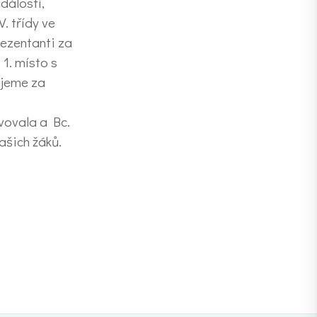
dálostí,
. třídy ve
rezentanti za
1. místo s
ujeme za
vovala a Bc.
ašich žáků.