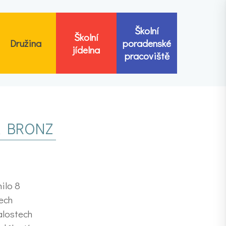
Školní
Školní
Družina
poradenské
jídelna
pracoviště
A BRONZ
ilo 8
tech
alostech