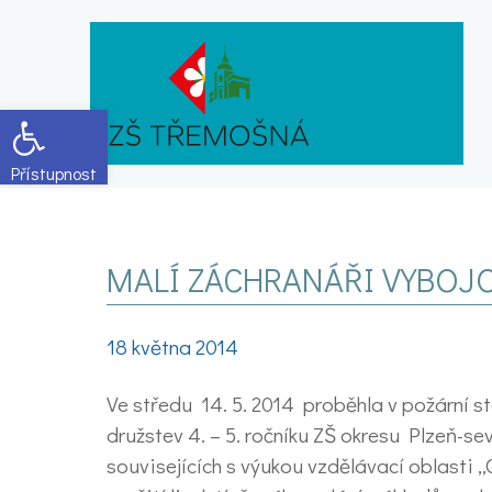
Open toolbar
MALÍ ZÁCHRANÁŘI VYBOJO
18 května 2014
Ve středu 14. 5. 2014 proběhla v požární st
družstev 4. – 5. ročníku ZŠ okresu Plzeň-se
souvisejících s výukou vzdělávací oblasti 