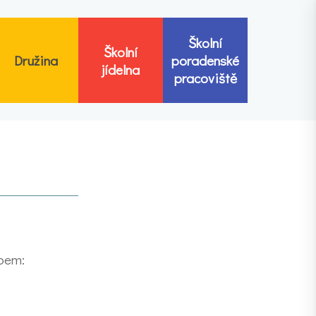
Školní
Školní
Družina
poradenské
jídelna
pracoviště
obem: