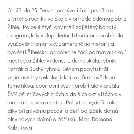
Od 22. do 25. června pobývali žáci prvního a
čtvrtého ročníku ve Škole v přírodě Sklárna poblíž
Žihle. Po celé čtyři dny měli zajištěný bohatý
program, kdy v dopoledních hodinách probíhalo
vyučování tematicky zaměřené na historii a
pověsti Žihelska, odpoledne žáci poznávali okolí
městečka Žihle: Viklany, Lidčinu skálu, rybník
Petrák a Suchý rybník. Během pobytu hráli
zajímavé hry s ekologickou a přírodovědnou
tématikou. Sportovní vyžití probíhalo v areálu
ŠVP při míčových hrách a dalších aktivitách a v
malém lanovém centru. Pobyt se vydařil také
díky příznivému počasí a děti odjížděly domů
plny nových dojmů a zážitků. Mgr. Romana
Kabátová