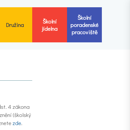
Školní
Školní
Družina
poradenské
jídelna
pracoviště
dst. 4 zákona
nění (školský
eznete
zde
.