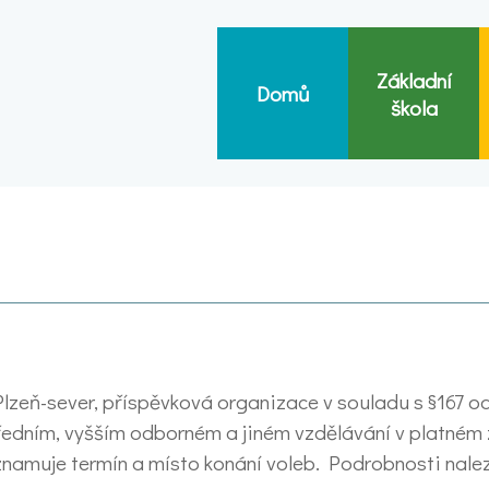
Základní
Domů
škola
lzeň-sever, příspěvková organizace v souladu s §167 o
ředním, vyšším odborném a jiném vzdělávání v platném z
oznamuje termín a místo konání voleb. Podrobnosti nal