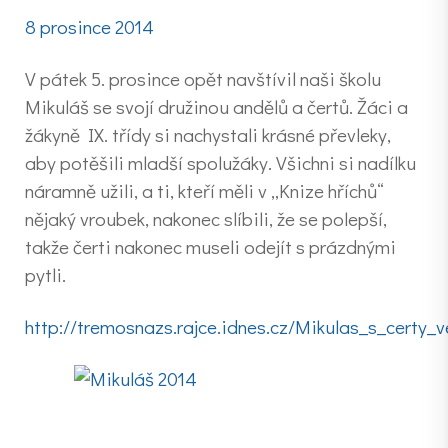
8 prosince 2014
V pátek 5. prosince opět navštívil naši školu
Mikuláš se svojí družinou andělů a čertů. Žáci a
žákyně IX. třídy si nachystali krásné převleky,
aby potěšili mladší spolužáky. Všichni si nadílku
náramně užili, a ti, kteří měli v „Knize hříchů“
nějaký vroubek, nakonec slíbili, že se polepší,
takže čerti nakonec museli odejít s prázdnými
pytli.
http://tremosnazs.rajce.idnes.cz/Mikulas_s_certy_v