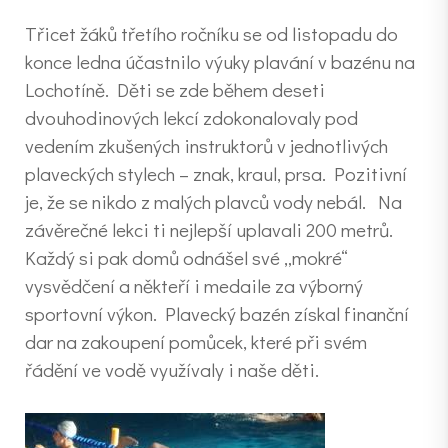
Třicet žáků třetího ročníku se od listopadu do
konce ledna účastnilo výuky plavání v bazénu na
Lochotíně. Děti se zde během deseti
dvouhodinových lekcí zdokonalovaly pod
vedením zkušených instruktorů v jednotlivých
plaveckých stylech – znak, kraul, prsa. Pozitivní
je, že se nikdo z malých plavců vody nebál. Na
závěrečné lekci ti nejlepší uplavali 200 metrů.
Každý si pak domů odnášel své „mokré“
vysvědčení a někteří i medaile za výborný
sportovní výkon. Plavecký bazén získal finanční
dar na zakoupení pomůcek, které při svém
řádění ve vodě využívaly i naše děti.