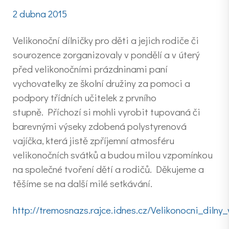
2 dubna 2015
Velikonoční dílničky pro děti a jejich rodiče či
sourozence zorganizovaly v pondělí a v úterý
před velikonočními prázdninami paní
vychovatelky ze školní družiny za pomoci a
podpory třídních učitelek z prvního
stupně. Příchozí si mohli vyrobit tupovaná či
barevnými výseky zdobená polystyrenová
vajíčka, která jistě zpříjemní atmosféru
velikonočních svátků a budou milou vzpomínkou
na společné tvoření dětí a rodičů. Děkujeme a
těšíme se na další milé setkávání.
http://tremosnazs.rajce.idnes.cz/Velikonocni_dilny_