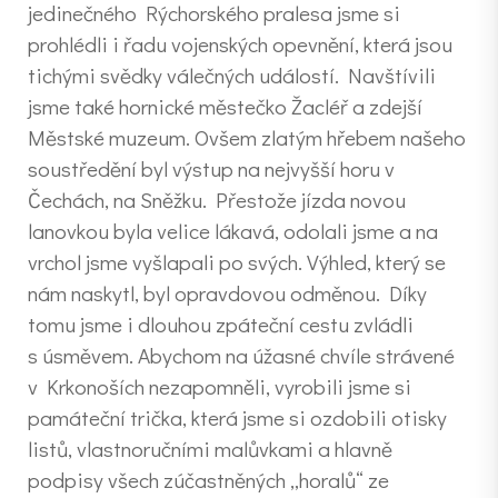
jedinečného Rýchorského pralesa jsme si
prohlédli i řadu vojenských opevnění, která jsou
tichými svědky válečných událostí. Navštívili
jsme také hornické městečko Žacléř a zdejší
Městské muzeum. Ovšem zlatým hřebem našeho
soustředění byl výstup na nejvyšší horu v
Čechách, na Sněžku. Přestože jízda novou
lanovkou byla velice lákavá, odolali jsme a na
vrchol jsme vyšlapali po svých. Výhled, který se
nám naskytl, byl opravdovou odměnou. Díky
tomu jsme i dlouhou zpáteční cestu zvládli
s úsměvem. Abychom na úžasné chvíle strávené
v Krkonoších nezapomněli, vyrobili jsme si
památeční trička, která jsme si ozdobili otisky
listů, vlastnoručními malůvkami a hlavně
podpisy všech zúčastněných „horalů“ ze