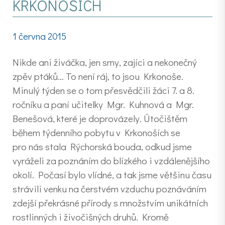
KRKONOŠÍCH
1 června 2015
Nikde ani živáčka, jen srny, zajíci a nekonečný
zpěv ptáků… To není ráj, to jsou Krkonoše.
Minulý týden se o tom přesvědčili žáci 7. a 8.
ročníku a paní učitelky Mgr. Kuhnová a Mgr.
Benešová, které je doprovázely. Útočištěm
během týdenního pobytu v Krkonoších se
pro nás stala Rýchorská bouda, odkud jsme
vyráželi za poznáním do blízkého i vzdálenějšího
okolí. Počasí bylo vlídné, a tak jsme většinu času
strávili venku na čerstvém vzduchu poznáváním
zdejší překrásné přírody s množstvím unikátních
rostlinných i živočišných druhů. Kromě