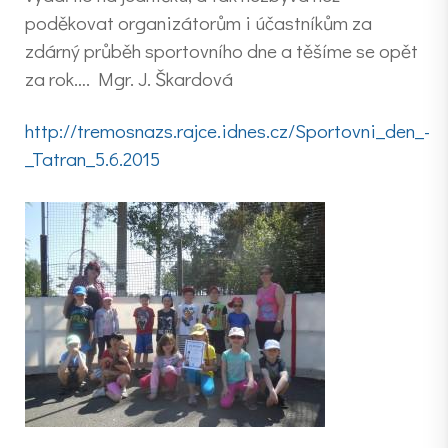
poděkovat organizátorům i účastníkům za
zdárný průběh sportovního dne a těšíme se opět
za rok…. Mgr. J. Škardová
http://tremosnazs.rajce.idnes.cz/Sportovni_den_-
_Tatran_5.6.2015