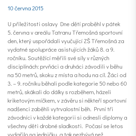
10 června 2015
U příležitosti oslavy Dne dětí proběhl v pátek
5. června v areálu Tatranu Třemošná sportovní
den, který uspořádali vyučující ZŠ Třemošná za
vydatné spolupráce asistujících žáků 8. a 9.
ročníku. Soutěžící měřili své síly v různých
disciplínách: prvňáci a druháci závodili v běhu
na 50 metrů, skoku z místa a hodu na cíl. Žáci od
3. – 9. ročníku běhali podle kategorie 50 nebo 60
metrů, skákali do dálky s rozběhem, házeli
kriketovým míčkem, v závěru si někteří sportovní
nadšenci zaběhli vytrvalostní běh. První tři
závodníci v každé kategorii si odnesli diplomy a
všechny děti drobné sladkosti. Počasí se letos
vydařilo na jedničku, a tak nezbývá než