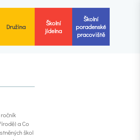
Školní
Školní
Družina
poradenské
jídelna
pracoviště
 ročník
řírodě) a Co
stněných škol