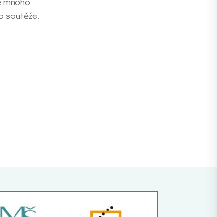
me mnoho
to soutěže.