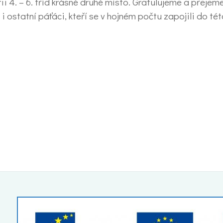
ii 4. – 6. tříd krásné druhé místo. Gratulujeme a přeje
 i ostatní páťáci, kteří se v hojném počtu zapojili do té