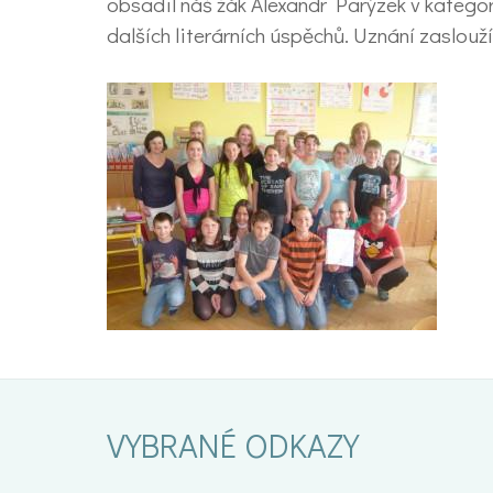
obsadil náš žák Alexandr Parýzek v kategor
dalších literárních úspěchů. Uznání zaslouží
VYBRANÉ ODKAZY