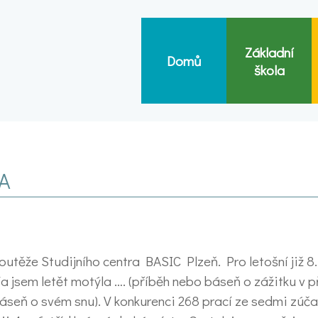
Základní
Domů
škola
DA
soutěže Studijního centra BASIC Plzeň. Pro letošní již 8.
/a jsem letět motýla …. (příběh nebo báseň o zážitku v p
báseň o svém snu). V konkurenci 268 prací ze sedmi zúča