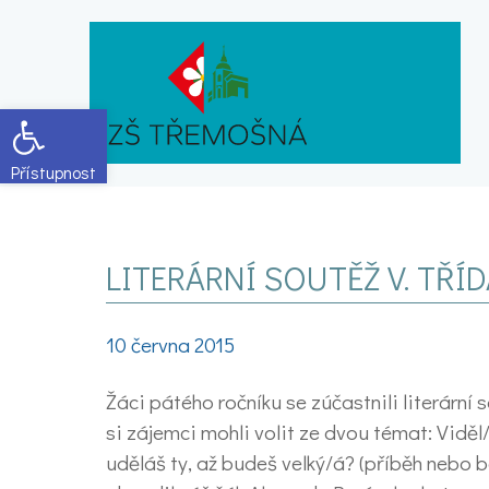
Open toolbar
LITERÁRNÍ SOUTĚŽ V. TŘÍ
10 června 2015
Žáci pátého ročníku se zúčastnili literární 
si zájemci mohli volit ze dvou témat: Viděl
uděláš ty, až budeš velký/á? (příběh nebo 