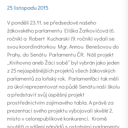
25 listopadu 2015
V pondělí 23.11. se předsedové našeho
žákovského parlamentu Eliška Žatkovičová (6.
ročník) a Robert Kucharski (9. ročník) vydali se
svou koordinátorkou Mgr. Annou Benešovou do
Prahy, do Senátu Parlamentu ČR. Náš projekt
„Knihovna aneb Žáci sobě“ byl vybrán jako jeden
z 25 nejúspěšnějších projektů všech žákovských
parlamentů za loňský rok. Parlamenťáci tak měli
za úkol reprezentovat na půdě Senátu naši školu
a představit svůj úspěšný projekt
prostřednictvím zajímavého tabla. A právě za
prezentaci svého projektu vybojovali skvělé 2.
místo v celorepublikové konkurenci. Kromě
soutěží a sdílení nápádů s ostatními parlamenty