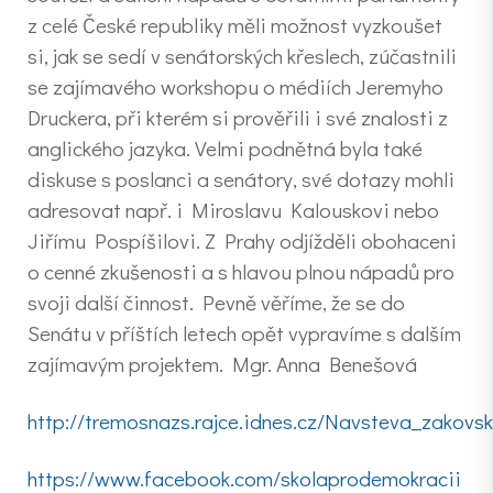
z celé České republiky měli možnost vyzkoušet
si, jak se sedí v senátorských křeslech, zúčastnili
se zajímavého workshopu o médiích Jeremyho
Druckera, při kterém si prověřili i své znalosti z
anglického jazyka. Velmi podnětná byla také
diskuse s poslanci a senátory, své dotazy mohli
adresovat např. i Miroslavu Kalouskovi nebo
Jiřímu Pospíšilovi. Z Prahy odjížděli obohaceni
o cenné zkušenosti a s hlavou plnou nápadů pro
svoji další činnost. Pevně věříme, že se do
Senátu v příštích letech opět vypravíme s dalším
zajímavým projektem. Mgr. Anna Benešová
http://tremosnazs.rajce.idnes.cz/Navsteva_zakov
https://www.facebook.com/skolaprodemokracii