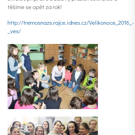
těšíme se opět za rok!
http://tremosnazs.rajce.idnes.cz/Velikonoce_2016_-
_ves/