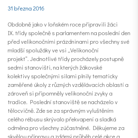
31 března 2016
Obdobně jako v loňském roce připravili žáci
IX. třídy společně s parlamentem na poslední den
před velikonočními prázdninami pro všechny své
mladší spolužáky ve vsi „Velikonoční
projekt“. Jednotlivé třídy procházely postupně
sedmi stanovišti, na kterých žákovské
kolektivy společnými silami plnily tematicky
zaměřené úkoly z různých vzdělávacích oblastí a
zároveň si připomněly velikonoční zvyky a
tradice. Poslední stanoviště se nacházelo v
tělocvičně. Zde se za správným vyluštěním
celého rébusu skrývalo překvapení a sladká
odměna pro všechny zúčastněné. Děkujeme za
skvělou přípravu a zdárný průběh celé akce a