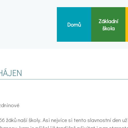
Základní
Domů
škola
AHÁJEN
ázdninové
 žáků naší školy. Asi nejvíce si tento slavnostní den uži
anosu, kam je přišel již tradičně přivítat i pan starosta