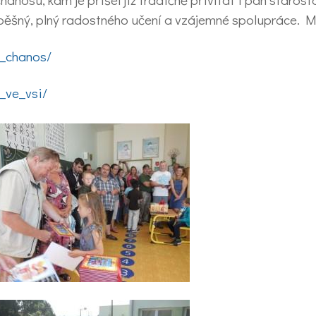
úspěšný, plný radostného učení a vzájemné spolupráce. 
6_chanos/
6_ve_vsi/