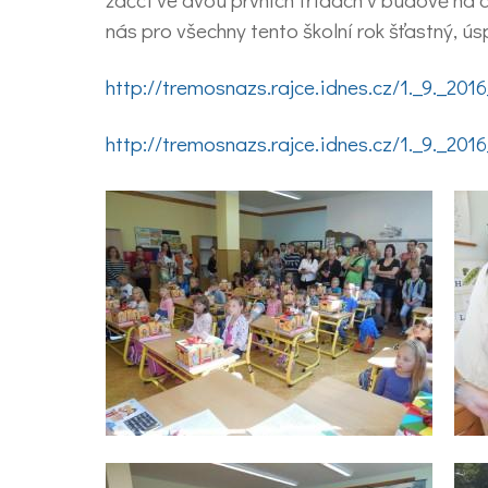
nás pro všechny tento školní rok šťastný, 
http://tremosnazs.rajce.idnes.cz/1._9._201
http://tremosnazs.rajce.idnes.cz/1._9._201