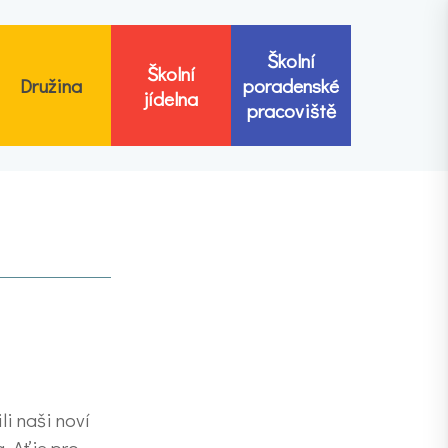
Školní
Školní
Družina
poradenské
jídelna
pracoviště
li naši noví
. Ať je pro