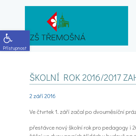
Open toolbar
ŠKOLNÍ ROK 2016/2017 Z
2 září 2016
Ve čtvrtek 1. září začal po dvouměsíční pr
přestávce nový školní rok pro pedagogy i 266
žáčci ve dvou prvních třídách v budově na ch