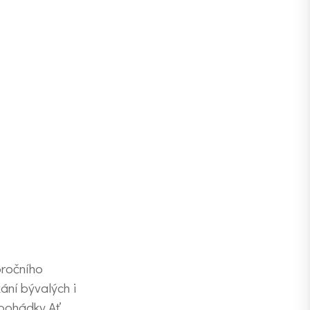
oročního
ání bývalých i
 pohádky Ať