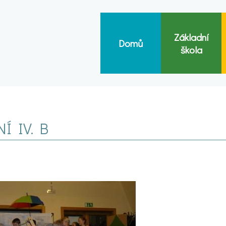
Základní
Domů
škola
Í IV. B