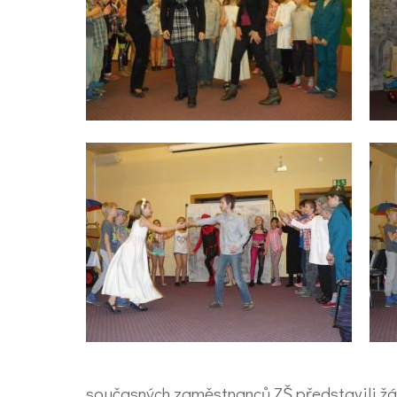
současných zaměstnanců ZŠ představili žá