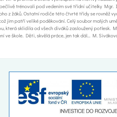
y pečlivě trénovali pod vedením své třídní učitelky Mgr
 z žáků. Ostatní rodiče této čtvrté třídy se rovněž vy
 což jim patří veliké poděkování. Celý soubor malých um
u, která sklidila od všech diváků zasloužený potlesk. 
í ve škole. Děti, skvělá práce, jen tak dál… M. Sivákov