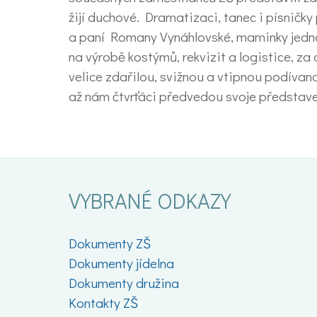
žijí duchové. Dramatizaci, tanec i písničk
a paní Romany Vynáhlovské, maminky jednoho
na výrobě kostýmů, rekvizit a logistice, za
velice zdařilou, svižnou a vtipnou podívano
až nám čtvrťáci předvedou svoje představen
VYBRANÉ ODKAZY
Dokumenty ZŠ
Dokumenty jídelna
Dokumenty družina
Kontakty ZŠ