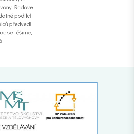
. Ivany Radové
datně podíleli
ělců předvedl
Moc se těšíme,
á