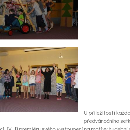
U příležitosti každ
předvánočního setk
ci IV. B premiéru svého vystoupení na motivy hudební