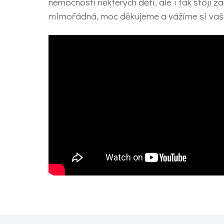
nemocností některých dětí, ale i tak stojí z
mimořádná, moc děkujeme a vážíme si vaš