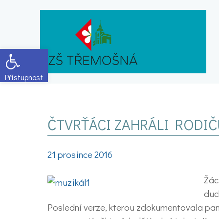
Open toolbar
ČTVRŤÁCI ZAHRÁLI RODI
21 prosince 2016
Žác
duc
Poslední verze, kterou zdokumentovala pan