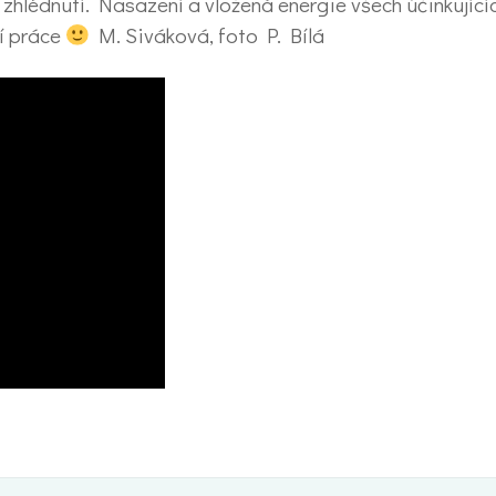
a zhlédnutí. Nasazení a vložená energie všech účinkujícíc
í práce
M. Siváková, foto P. Bílá