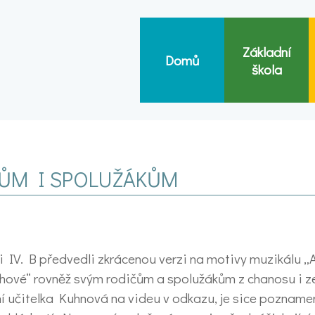
Základní
Domů
škola
ČŮM I SPOLUŽÁKŮM
i IV. B předvedli zkrácenou verzi na motivy muzikálu „Ať
hové“ rovněž svým rodičům a spolužákům z chanosu i ze 
í učitelka Kuhnová na videu v odkazu, je sice poznam