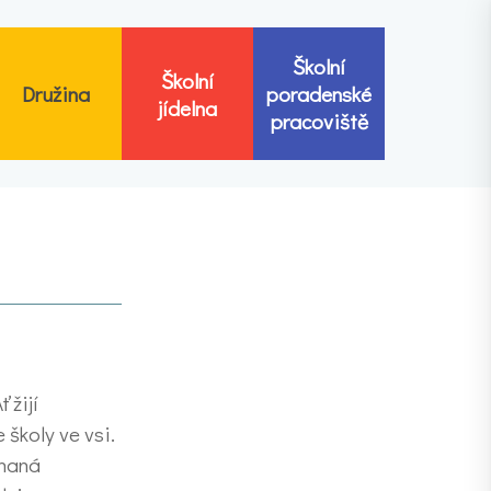
Školní
Školní
Družina
poradenské
jídelna
pracoviště
 žijí
školy ve vsi.
enaná