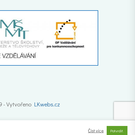
19 - Vytvořeno
LKwebs.cz
Číst více
Potvrdit.