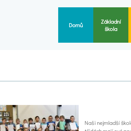
Základní
Domů
škola
Naši nejmladší škol
třídách mají své prv