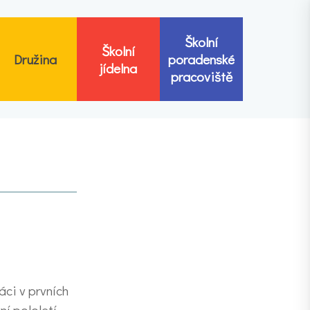
Školní
Školní
Družina
poradenské
jídelna
pracoviště
áci v prvních
ní pololetí