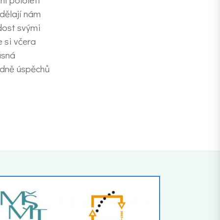
dělají nám
dost svými
 si včera
ásná
odně úspěchů