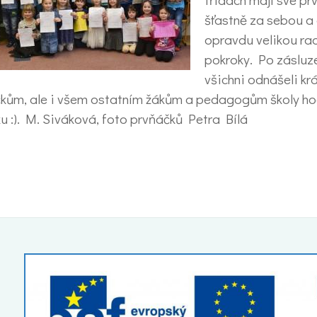
šťastně za sebou a 
opravdu velikou ra
pokroky. Po zásluze
všichni odnášeli kr
ňáčkům, ale i všem ostatním žákům a pedagogům školy h
u :). M. Siváková, foto prvňáčků Petra Bílá