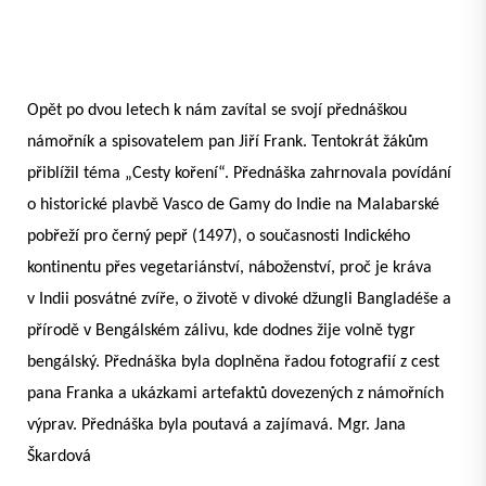
Opět po dvou letech k nám zavítal se svojí přednáškou
námořník a spisovatelem pan Jiří Frank. Tentokrát žákům
přiblížil téma „Cesty koření“. Přednáška zahrnovala povídání
o historické plavbě Vasco de Gamy do Indie na Malabarské
pobřeží pro černý pepř (1497), o současnosti Indického
kontinentu přes vegetariánství, náboženství, proč je kráva
v Indii posvátné zvíře, o životě v divoké džungli Bangladéše a
přírodě v Bengálském zálivu, kde dodnes žije volně tygr
bengálský. Přednáška byla doplněna řadou fotografií z cest
pana Franka a ukázkami artefaktů dovezených z námořních
výprav. Přednáška byla poutavá a zajímavá. Mgr. Jana
Škardová