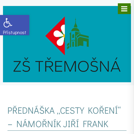
Open toolbar
PŘEDNÁŠKA „CESTY KOŘENÍ“
– NÁMOŘNÍK JIŘÍ FRANK