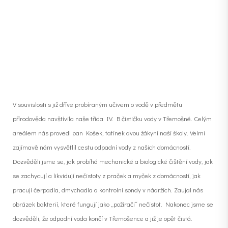
V souvislosti s již dříve probíraným učivem o vodě v předmětu
přírodověda navštívila naše třída IV. B čističku vody v Třemošné. Celým
areálem nás provedl pan Košek, tatínek dvou žákyní naší školy. Velmi
zajímavě nám vysvětlil cestu odpadní vody z našich domácností.
Dozvěděli jsme se, jak probíhá mechanické a biologické čištění vody, jak
se zachycují a likvidují nečistoty z praček a myček z domácností, jak
pracují čerpadla, dmychadla a kontrolní sondy v nádržích. Zaujal nás
obrázek bakterií, které fungují jako „požírači“ nečistot. Nakonec jsme se
dozvěděli, že odpadní voda končí v Třemošence a již je opět čistá.