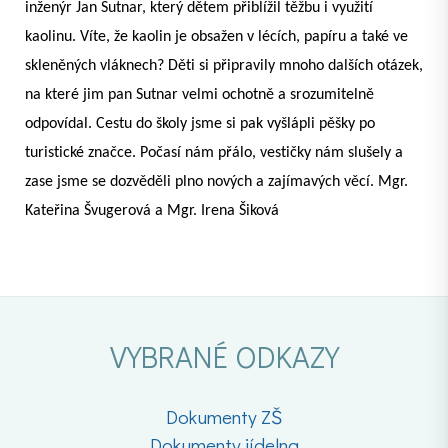
inženýr Jan Sutnar, který dětem přiblížil těžbu i využití
kaolinu. Víte, že kaolin je obsažen v lécích, papíru a také ve
skleněných vláknech?
Děti si připravily mnoho dalších otázek,
na které jim pan Sutnar velmi ochotně a srozumitelně
odpovídal. Cestu do školy jsme si pak vyšlápli pěšky po
turistické značce. Počasí nám přálo, vestičky nám slušely a
zase jsme se dozvěděli plno nových a zajímavých věcí. Mgr.
Kateřina Švugerová a Mgr. Irena Šiková
VYBRANÉ ODKAZY
Dokumenty ZŠ
Dokumenty jídelna