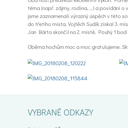
téma (např. zájmy, rodina, …) a povídání o 
jsme zaznamenali výrazný úspěch v této soutě
do třetího místa. Vojtěch Sudík získal 3. m
Jan Bárta skončil na 2. místě. Pouhý 1 bod 
Oběma hochům moc a moc gratulujeme. Skv
VYBRANÉ ODKAZY