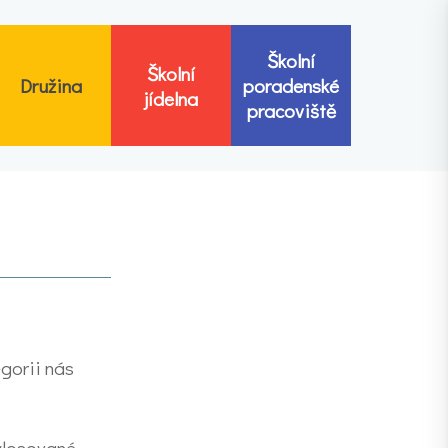
Školní
Školní
Družina
poradenské
jídelna
pracoviště
gorii nás
vylosované