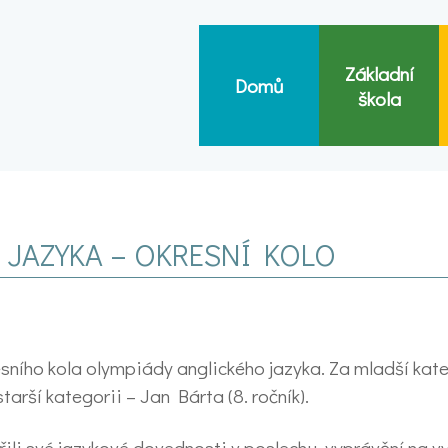
Základní
Domů
škola
 JAZYKA – OKRESNÍ KOLO
esního kola olympiády anglického jazyka. Za mladší kate
starší kategorii – Jan Bárta (8. ročník).
ili své jazykové dovednosti v poslechu, vyprávění na 