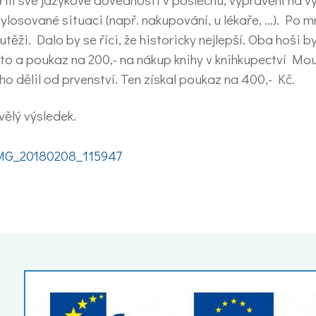
vylosované situaci (např. nakupování, u lékaře, …). Po 
ži. Dalo by se říci, že historicky nejlepší. Oba hoši by
ísto a poukaz na 200,- na nákup knihy v knihkupectví Mo
ho dělil od prvenství. Ten získal poukaz na 400,- Kč.
ělý výsledek.