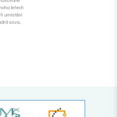
mnoha letech
li umístění
udrá sova,