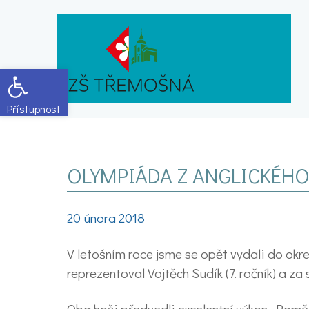
Open toolbar
OLYMPIÁDA Z ANGLICKÉHO
20 února 2018
V letošním roce jsme se opět vydali do okr
reprezentoval Vojtěch Sudík (7. ročník) a za 
Oba hoši předvedli excelentní výkon. Poměř