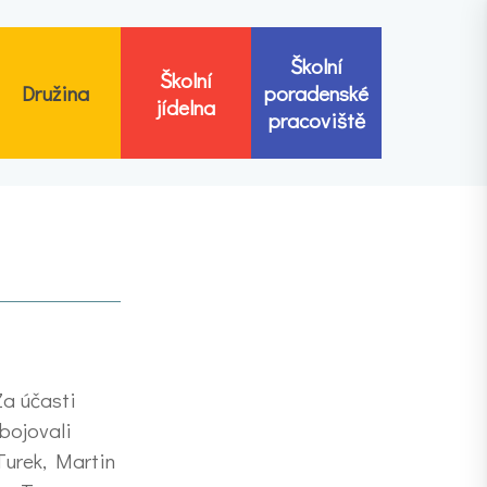
Školní
Školní
Družina
poradenské
jídelna
pracoviště
Za účasti
bojovali
urek, Martin