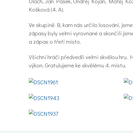
Olach, Jan Pašek, Ondřej Kojan, Matěj Kozá
Košková (4. A).
Ve skupině B, kam nás určilo losování, jsm
zápasy byly velmi vyrovnané a skončili js
a zápas o třetí místo.
Všichni hráči předvedli velmi skvělou hru. 
výkon. Gratulujeme ke skvělému 4. místu.