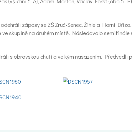
k (všichni 5. A), Adam Marton, Václav Forst (oba 5. B
e odehráli zápasy se ZŠ Zruč-Senec, Žihle a Horní Bříza
me ve skupině na druhém místě. Následovalo semifinále
Hráli s obrovskou chutí a velkým nasazením. Předvedli p