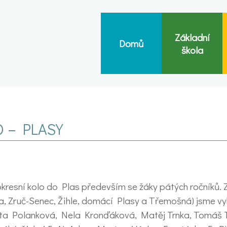
Základní
Domů
škola
O – PLASY
okresní kolo do Plas především se žáky pátých ročníků. 
a, Zruč-Senec, Žihle, domácí Plasy a Třemošná) jsme vy
a Polanková, Nela Kronďáková, Matěj Trnka, Tomáš T