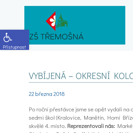
Open toolbar
VYBÍJENÁ – OKRESNÍ KOL
22 března 2018
Po roční přestávce jsme se opět vydali na 
sedmi škol (Kralovice, Manětín, Horní Bříz
skvělé 4. místo.
Reprezentovali nás:
Markét