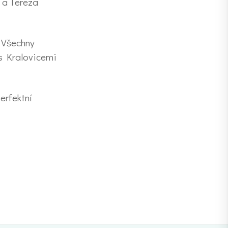
) a Tereza
. Všechny
 s Kralovicemi
erfektní