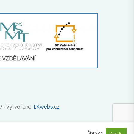
19 - Vytvořeno
LKwebs.cz
Číst více
Potvrdit.