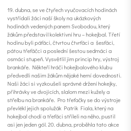
19. dubna, se ve čtyřech vyučovacích hodinách
vystřídali žáci naší školy na ukázkových
hodinách vedených panem Svobodou, který
žákům představil kolektivní hru – hokejbal. Třetí
hodinu byli páťáci, čtvrtou čtvrťáci a šesťáci,
pátou třeťáčci a poslední šestou sedmáci a
osmáci stupeň. Vysvětlil jim princip hry, výstroj
brankáře. Někteří hráči hokejbalového klubu
předvedli našim žákům nějaké herní dovednosti.
Naši žáci si vyzkoušeli správné držení hokejky,
přihrávky ve dvojicích, slalom mezi kužely a
střelbu na brankáře. Pro třeťačky se do výstroje
převlékl jejich spolužák Patrik Fiala, který na
hokejbal chodí a třeťáci stříleli na něho, pustil
asi jen jeden gól. 20. dubna, proběhla tato akce