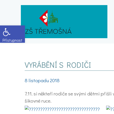
Open toolbar
VYRÁBĚNÍ S RODIČI
8 listopadu 2018
7.11. si někteří rodiče se svými dětmi přiš
šikovné ruce.