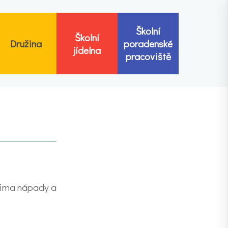
Školní
Školní
Družina
poradenské
jídelna
pracoviště
prima nápady a