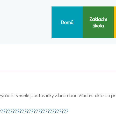
Základní
Domů
škola
li vyrábět veselé postavičky z brambor. Všichni ukázali 