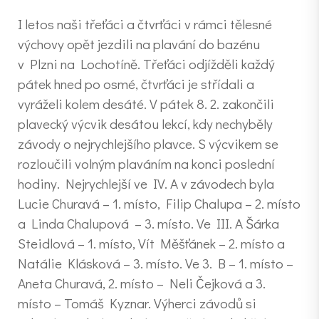
I letos naši třeťáci a čtvrťáci v rámci tělesné
výchovy opět jezdili na plavání do bazénu
v Plzni na Lochotíně. Třeťáci odjížděli každý
pátek hned po osmé, čtvrťáci je střídali a
vyráželi kolem desáté. V pátek 8. 2. zakončili
plavecký výcvik desátou lekcí, kdy nechyběly
závody o nejrychlejšího plavce. S výcvikem se
rozloučili volným plaváním na konci poslední
hodiny. Nejrychlejší ve IV. A v závodech byla
Lucie Churavá – 1. místo, Filip Chalupa – 2. místo
a Linda Chalupová – 3. místo. Ve III. A Šárka
Steidlová – 1. místo, Vít Měšťánek – 2. místo a
Natálie Klásková – 3. místo. Ve 3. B – 1. místo –
Aneta Churavá, 2. místo – Neli Čejková a 3.
místo – Tomáš Kyznar. Výherci závodů si