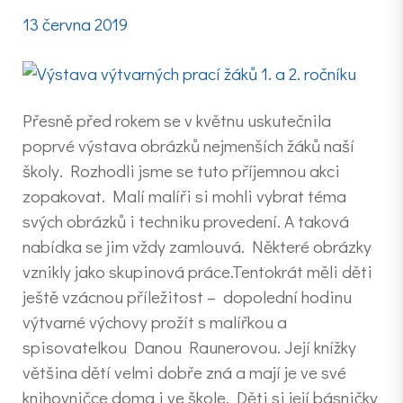
13 června 2019
Přesně před rokem se v květnu uskutečnila
poprvé výstava obrázků nejmenších žáků naší
školy. Rozhodli jsme se tuto příjemnou akci
zopakovat. Malí malíři si mohli vybrat téma
svých obrázků i techniku provedení. A taková
nabídka se jim vždy zamlouvá. Některé obrázky
vznikly jako skupinová práce.Tentokrát měli děti
ještě vzácnou příležitost – dopolední hodinu
výtvarné výchovy prožít s malířkou a
spisovatelkou Danou Raunerovou. Její knížky
většina dětí velmi dobře zná a mají je ve své
knihovničce doma i ve škole. Děti si její básničky