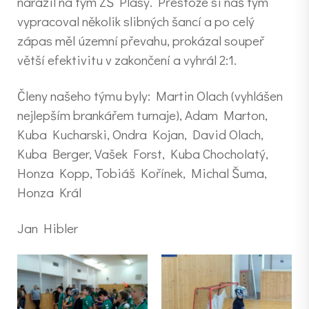
narazil na tým ZŠ Plasy. Přestože si náš tým
vypracoval několik slibných šancí a po celý
zápas měl územní převahu, prokázal soupeř
větší efektivitu v zakončení a vyhrál 2:1.
Členy našeho týmu byly: Martin Olach (vyhlášen
nejlepším brankářem turnaje), Adam Marton,
Kuba Kucharski, Ondra Kojan, David Olach,
Kuba Berger, Vašek Forst, Kuba Chocholatý,
Honza Kopp, Tobiáš Kořínek, Michal Šuma,
Honza Král
Jan Hibler