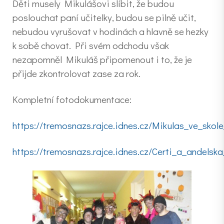
Děti musely Mikulášovi slíbit, že budou
poslouchat paní učitelky, budou se pilně učit,
nebudou vyrušovat v hodinách a hlavně se hezky
k sobě chovat. Při svém odchodu však
nezapomněl Mikuláš připomenout i to, že je
přijde zkontrolovat zase za rok.
Kompletní fotodokumentace:
https://tremosnazs.rajce.idnes.cz/Mikulas_ve_skol
https://tremosnazs.rajce.idnes.cz/Certi_a_andelsk