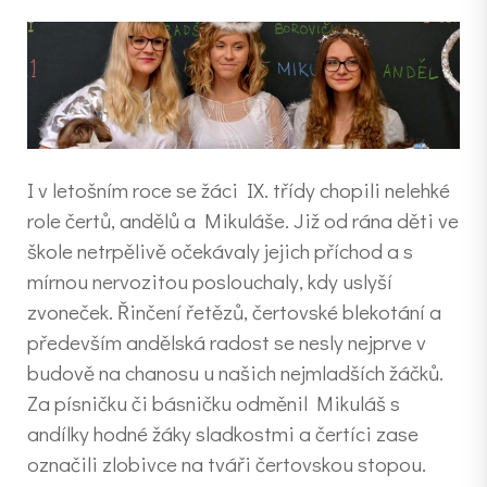
I v letošním roce se žáci IX. třídy chopili nelehké
role čertů, andělů a Mikuláše. Již od rána děti ve
škole netrpělivě očekávaly jejich příchod a s
mírnou nervozitou poslouchaly, kdy uslyší
zvoneček. Řinčení řetězů, čertovské blekotání a
především andělská radost se nesly nejprve v
budově na chanosu u našich nejmladších žáčků.
Za písničku či básničku odměnil Mikuláš s
andílky hodné žáky sladkostmi a čertíci zase
označili zlobivce na tváři čertovskou stopou.