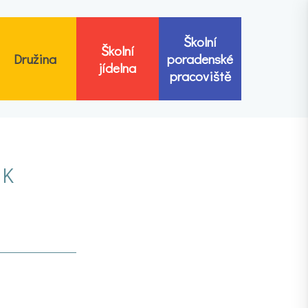
Školní
Školní
Družina
poradenské
jídelna
pracoviště
 K