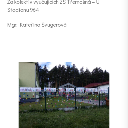
Za kolektiv vyučujících ZŠ Třemošná – U
Stadionu 964
Mgr. Kateřina Švugerová