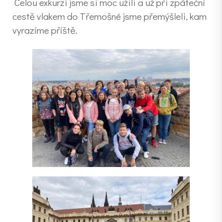
Celou exkurzi jsme si moc užili a už při zpáteční
cestě vlakem do Třemošné jsme přemýšleli, kam
vyrazíme příště.