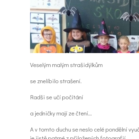
Veselým malým strašidýlkům
se znelíbilo strašení.
Radši se učí počítání
a jedničky mají ze čtení…
A v tomto duchu se neslo celé pondělní vyučo
je jistě patrné z přiložených fotografií.