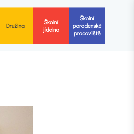
Školní
Školní
Družina
poradenské
jídelna
pracoviště