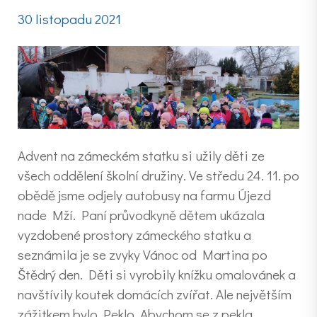
30 listopadu 2021
Advent na zámeckém statku si užily děti ze
všech oddělení školní družiny. Ve středu 24. 11. po
obědě jsme odjely autobusy na farmu Újezd
nade Mží. Paní průvodkyně dětem ukázala
vyzdobené prostory zámeckého statku a
seznámila je se zvyky Vánoc od Martina po
Štědrý den. Děti si vyrobily knížku omalovánek a
navštívily koutek domácích zvířat. Ale největším
zážitkem bylo Peklo. Abychom se z pekla