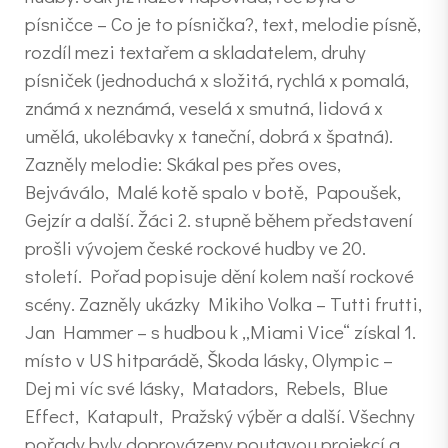
písničce – Co je to písnička?, text, melodie písně,
rozdíl mezi textařem a skladatelem, druhy
písniček (jednoduchá x složitá, rychlá x pomalá,
známá x neznámá, veselá x smutná, lidová x
umělá, ukolébavky x taneční, dobrá x špatná).
Zazněly melodie: Skákal pes přes oves,
Bejváválo, Malé kotě spalo v botě, Papoušek,
Gejzír a další. Žáci 2. stupně během představení
prošli vývojem české rockové hudby ve 20.
století. Pořad popisuje dění kolem naší rockové
scény. Zazněly ukázky Mikiho Volka – Tutti frutti,
Jan Hammer – s hudbou k „Miami Vice“ získal 1.
místo v US hitparádě, Škoda lásky, Olympic –
Dej mi víc své lásky, Matadors, Rebels, Blue
Effect, Katapult, Pražský výběr a další. Všechny
pořady byly doprovázeny poutavou projekcí a