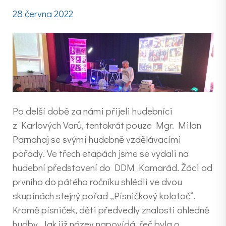
28 června 2022
Po delší době za námi přijeli hudebníci
z Karlových Varů, tentokrát pouze Mgr. Milan
Parnahaj se svými hudebně vzdělávacími
pořady. Ve třech etapách jsme se vydali na
hudební představení do DDM Kamarád. Žáci od
prvního do pátého ročníku shlédli ve dvou
skupinách stejný pořad „Písničkový kolotoč“.
Kromě písniček, děti předvedly znalosti ohledně
hudby. Jak již název napovídá, řeč byla o