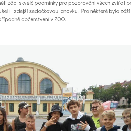
 měli žáci skvělé podmínky pro pozorování všech zvířat p
šeli i zdejší sedačkovou lanovku. Pro některé bylo záži
řípadně občerstvení v ZOO.