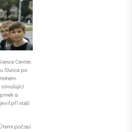
Sience Center.
bu Slunce po
ětelném
 simulující
upinek a
evil při naší
Úterní počasí