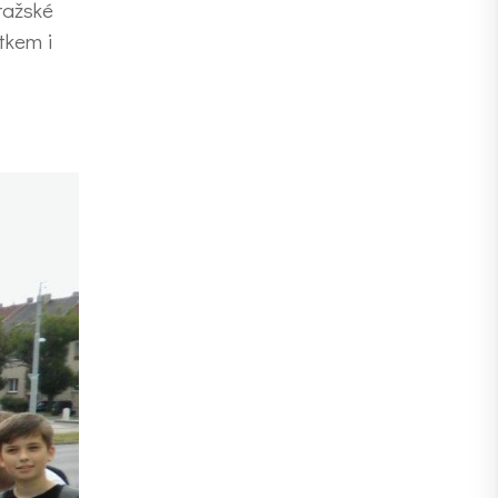
ražské
tkem i