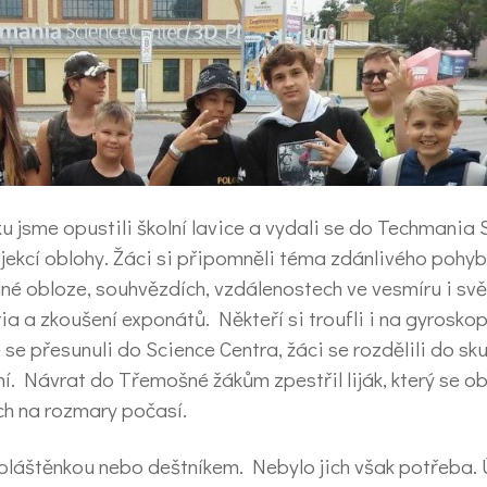
u jsme opustili školní lavice a vydali se do Techmania 
jekcí oblohy. Žáci si připomněli téma zdánlivého pohy
né obloze, souhvězdích, vzdálenostech ve vesmíru i sv
a a zkoušení exponátů. Někteří si troufli i na gyroskop
se přesunuli do Science Centra, žáci se rozdělili do sk
. Návrat do Třemošné žákům zpestřil liják, který se obj
ch na rozmary počasí.
 pláštěnkou nebo deštníkem. Nebylo jich však potřeba. 