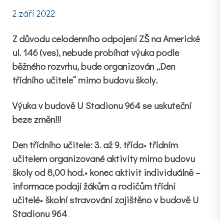
2 září 2022
Z důvodu
celodenního
odpojení ZŠ na Americké
ul. 146 (ves), nebude probíhat výuka podle
běžného rozvrhu, bude organizován „Den
třídního učitele“ mimo budovu školy.
Výuka v budově U Stadionu
964
se uskuteční
beze změn!!!
Den třídního učitele:
3.
až
9. třída
•
třídním
učitelem organizované aktivity mimo budovu
školy od 8,00 hod.
•
konec aktivit individuálně –
informace podají
žákům a rodičům třídní
učitelé
•
školní stravování zajištěno v budově U
Stadionu 964