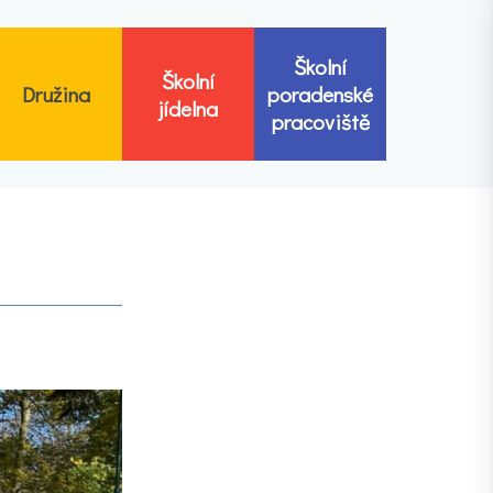
Školní
Školní
Družina
poradenské
jídelna
pracoviště