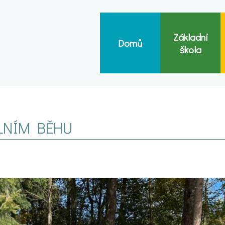
Základní
Domů
škola
LNÍM BĚHU