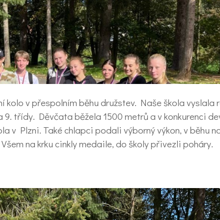
sní kolo v přespolním běhu družstev. Naše škola vyslala 
a 9. třídy. Děvčata běžela 1500 metrů a v konkurenci dev
kola v Plzni. Také chlapci podali výborný výkon, v běhu 
 Všem na krku cinkly medaile, do školy přivezli poháry.