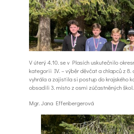
V úterý 4.10. se v Plasích uskutečnilo okre
kategorii IV. – výběr děvčat a chlapců z 8. 
vyhrála a zajistila si postup do krajského 
obsadili 3. místo z osmi zúčastněných škol.
Mgr. Jana Effenbergerová