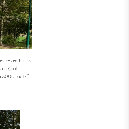
reprezentaci v
íti škol
na 3000 metrů