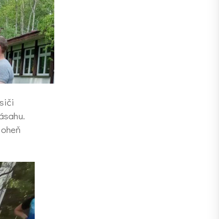
siči
ásahu.
 oheň