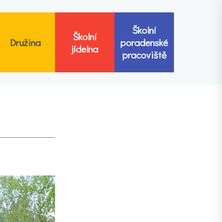
Školní
Školní
Družina
poradenské
jídelna
pracoviště