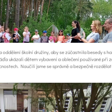
 oddělení školní družiny, aby se zúčastnila besedy s ha
áďa ukázali dětem vybavení a oblečení používané při z
cnostech. Naučili jsme se správně a bezpečně rozdělat