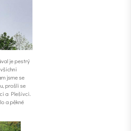
val je pestrý
 všichni
tam jsme se
, prošli se
ci a Plešivci.
dlo a pěkné