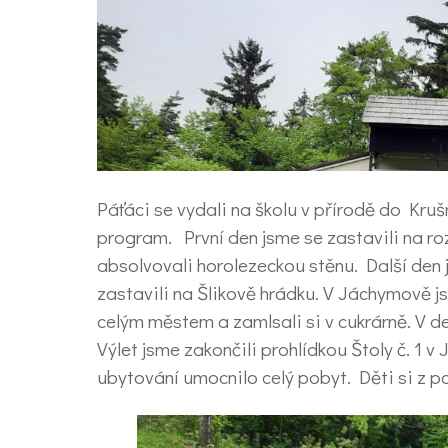
Páťáci se vydali na školu v přírodě do Kruš
program. První den jsme se zastavili na ro
absolvovali horolezeckou stěnu. Další den 
zastavili na Šlikově hrádku. V Jáchymově js
celým městem a zamlsali si v cukrárně. V de
Výlet jsme zakončili prohlídkou Štoly č. 1 
ubytování umocnilo celý pobyt. Děti si z p