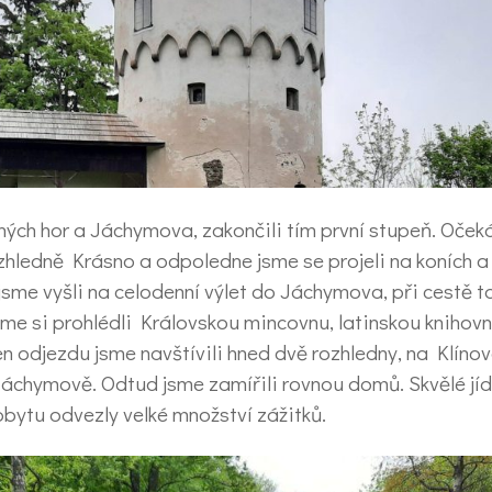
ných hor a Jáchymova, zakončili tím první stupeň. Očeká
zhledně Krásno a odpoledne jsme se projeli na koních a
jsme vyšli na celodenní výlet do Jáchymova, při cestě 
me si prohlédli Královskou mincovnu, latinskou knihovnu
n odjezdu jsme navštívili hned dvě rozhledny, na Klínov
v Jáchymově. Odtud jsme zamířili rovnou domů. Skvělé jí
obytu odvezly velké množství zážitků.