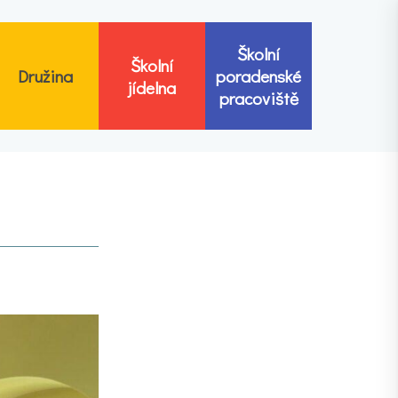
Školní
Školní
Družina
poradenské
jídelna
pracoviště