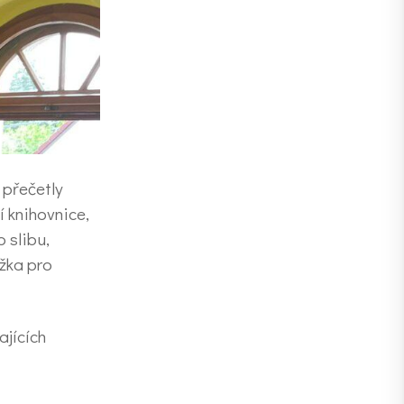
přečetly
 knihovnice,
 slibu,
ížka pro
ajících