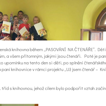
ošenská knihovna během ,,PASOVÁNÍ NA ČTENÁŘE“. Děti 
, a všem přítomným, jakými jsou čtenáři. Poté je paní
o upomínku na tento den si děti, po splnění čtenářského
a paní knihovnice v rámci projektu ,,Už jsem čtenář – Kn
 tříd s knihovnou, jehož cílem bylo podpořit vztah začín