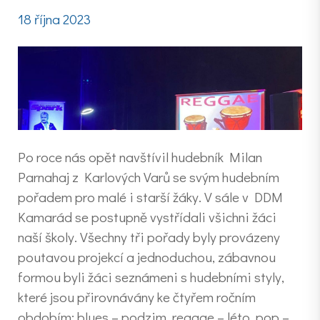
18 října 2023
Po roce nás opět navštívil hudebník Milan
Parnahaj z Karlových Varů se svým hudebním
pořadem pro malé i starší žáky. V sále v DDM
Kamarád se postupně vystřídali všichni žáci
naší školy. Všechny tři pořady byly provázeny
poutavou projekcí a jednoduchou, zábavnou
formou byli žáci seznámeni s hudebními styly,
které jsou přirovnávány ke čtyřem ročním
obdobím: blues – podzim, reggae – léto, pop –