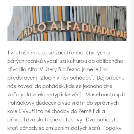
I v letošním roce se žáci třetího, čtvrtých a
pátých ročníků vydali za kulturou do oblíbeného
divadla Alfa. V úterý 5. března jsme jeli na
představení „Zločin v říši pohádek“. Děj příběhu
nás zavedl do pohádek, kde se jednoho dne
začaly dít zcela netypické věci. Musel nastoupit
Pohádkový dědeček a vše vrátit do správných
kolejí. Využil tajné chodby do Země lidí a
přivedl dva skutečné detektivy. Dva policisté,
kteří záhady se zmizením zlatých šatů Popelky,