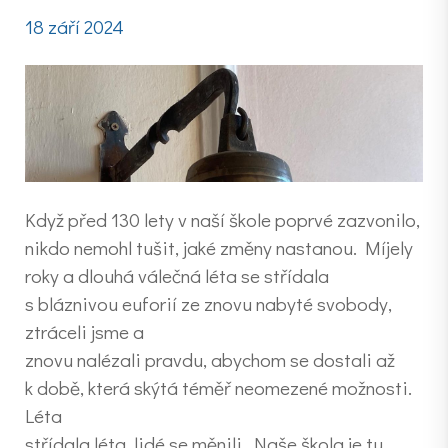
18 září 2024
Když před 130 lety v naší škole poprvé zazvonilo,
nikdo nemohl tušit, jaké změny nastanou. Míjely
roky a dlouhá válečná léta se střídala
s bláznivou euforií ze znovu nabyté svobody,
ztráceli jsme a
znovu nalézali pravdu, abychom se dostali až
k době, která skýtá téměř neomezené možnosti.
Léta
střídala léta, lidé se měnili. Naše škola je tu