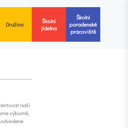
Školní
Školní
Družina
poradenské
jídelna
pracoviště
ezentovat naši
jsme výborně,
ře odvedené