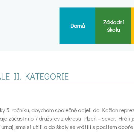
Základní
Domů
škola
LE II. KATEGORIE
žáky 5. ročníku, abychom společně odjeli do Kožlan repr
naje zúčastnilo 7 družstev z okresu Plzeň – sever. Hráli 
Turnaj jsme si užili a do školy se vrátili s pocitem dob