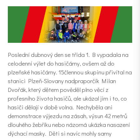
Poslední dubnový den se třída 1. B vypadala na
celodenní výlet do hasičárny, ovšem až do
plzeňské hasičárny. 15člennou skupinu přivítal na
stanici Plzeň-Slovany nadpraporčík Milan
Dvořák, který dětem pověděl plno věcí z
profesního života hasičů, ale ukázal jim i to, co
hasiči dělají v době volna. Nechyběla ani
demonstrace výjezdu na zásah, výsun 42 metrů
dlouhého žebříku nebo názorná ukázka nasazení
dýchací masky. Děti si navíc mohly samy